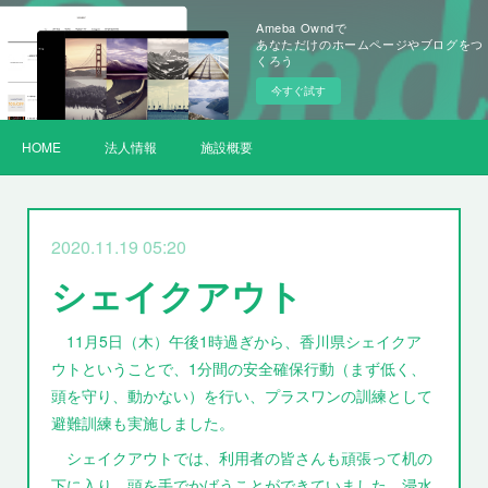
Ameba Owndで
あなただけのホームページやブログをつ
くろう
今すぐ試す
HOME
法人情報
施設概要
2020.11.19 05:20
シェイクアウト
11月5日（木）午後1時過ぎから、香川県シェイクア
ウトということで、1分間の安全確保行動（まず低く、
頭を守り、動かない）を行い、プラスワンの訓練として
避難訓練も実施しました。
シェイクアウトでは、利用者の皆さんも頑張って机の
下に入り、頭を手でかばうことができていました。浸水