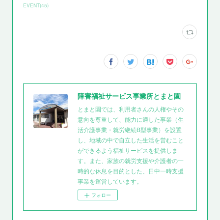
EVENT
(
45
)
障害福祉サービス事業所とまと園
とまと園では、利用者さんの人権やその
意向を尊重して、能力に適した事業（生
活介護事業・就労継続B型事業）を設置
し、地域の中で自立した生活を営むこと
ができるよう福祉サービスを提供しま
す。また、家族の就労支援や介護者の一
時的な休息を目的とした、日中一時支援
事業を運営しています。
フォロー